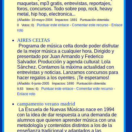
maquetas, mp3 gratis, entrevistas, reportajes,
foros, concursos. Todo sobre pop, rock, heavy
metal, hip hop, electronica...
(Añadido: 10-mayo-2004 Impactos: 1691 Puntuación obtenida:
Puntuar este enlace
Comentar este recurso
Enlace
0 Votos: 0)
-
-
roto
AIRES CELTAS
Programa de música celta donde poder disfrutar
de la mejor música a cualquier hora. Dirigido y
presentado por Juan Armando y Federico
Salvador. Producción y agenda cultural: Lola
Sánchez. Contamos la máxima actualidad con
entrevistas y noticias. Lanzamos concursos para
hacer regalos a los oyentes. ¡Te esperamos!
(Añadido: 6-junio-2005 Impactos: 1690 Puntuación obtenida:
Puntuar este enlace
Comentar este recurso
9.83 Votos: 6)
-
-
Enlace roto
campamento verano madrid
La Escuela de Nuevas Músicas nace en 1994
con la idea de dar respuesta a una demanda de
alumnos que quieren aprender música con una
metodología y contenidos distintos a los de la
enseñanza tradicional y adaptados a las