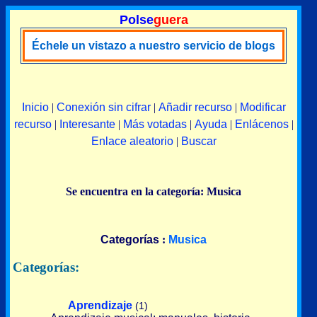
Polse
guera
Échele un vistazo a nuestro servicio de blogs
Inicio
|
Conexión sin cifrar
|
Añadir recurso
|
Modificar
recurso
|
Interesante
|
Más votadas
|
Ayuda
|
Enlácenos
|
Enlace aleatorio
|
Buscar
Se encuentra en la categoría: Musica
Categorías
:
Musica
Categorías:
Aprendizaje
(1)