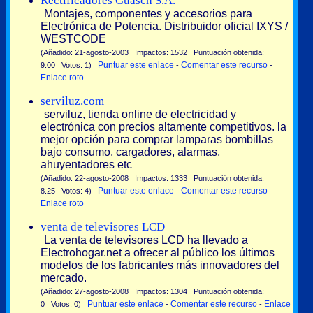
Rectificadores Guasch S.A.
Montajes, componentes y accesorios para
Electrónica de Potencia. Distribuidor oficial IXYS /
WESTCODE
(Añadido: 21-agosto-2003 Impactos: 1532 Puntuación obtenida:
Puntuar este enlace
Comentar este recurso
9.00 Votos: 1)
-
-
Enlace roto
serviluz.com
serviluz, tienda online de electricidad y
electrónica con precios altamente competitivos. la
mejor opción para comprar lamparas bombillas
bajo consumo, cargadores, alarmas,
ahuyentadores etc
(Añadido: 22-agosto-2008 Impactos: 1333 Puntuación obtenida:
Puntuar este enlace
Comentar este recurso
8.25 Votos: 4)
-
-
Enlace roto
venta de televisores LCD
La venta de televisores LCD ha llevado a
Electrohogar.net a ofrecer al público los últimos
modelos de los fabricantes más innovadores del
mercado.
(Añadido: 27-agosto-2008 Impactos: 1304 Puntuación obtenida:
Puntuar este enlace
Comentar este recurso
Enlace
0 Votos: 0)
-
-