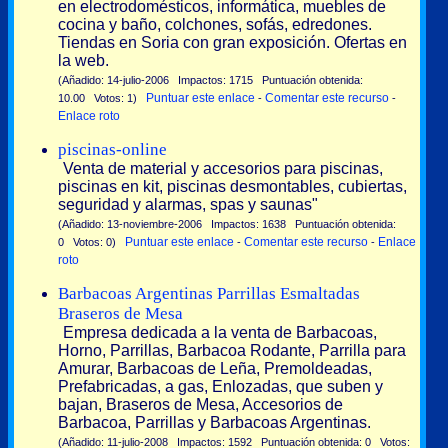
en electrodomésticos, informática, muebles de
cocina y baño, colchones, sofás, edredones.
Tiendas en Soria con gran exposición. Ofertas en
la web.
(Añadido: 14-julio-2006 Impactos: 1715 Puntuación obtenida:
Puntuar este enlace
Comentar este recurso
10.00 Votos: 1)
-
-
Enlace roto
piscinas-online
Venta de material y accesorios para piscinas,
piscinas en kit, piscinas desmontables, cubiertas,
seguridad y alarmas, spas y saunas"
(Añadido: 13-noviembre-2006 Impactos: 1638 Puntuación obtenida:
Puntuar este enlace
Comentar este recurso
Enlace
0 Votos: 0)
-
-
roto
Barbacoas Argentinas Parrillas Esmaltadas
Braseros de Mesa
Empresa dedicada a la venta de Barbacoas,
Horno, Parrillas, Barbacoa Rodante, Parrilla para
Amurar, Barbacoas de Leña, Premoldeadas,
Prefabricadas, a gas, Enlozadas, que suben y
bajan, Braseros de Mesa, Accesorios de
Barbacoa, Parrillas y Barbacoas Argentinas.
(Añadido: 11-julio-2008 Impactos: 1592 Puntuación obtenida: 0 Votos: