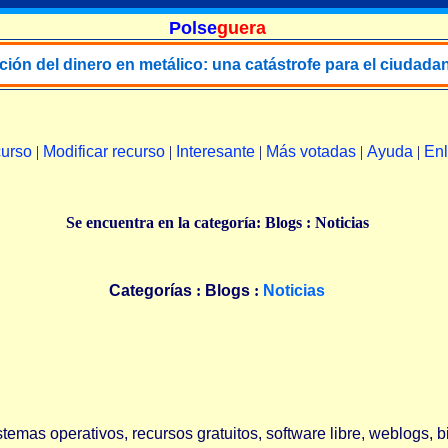
Polse
guera
ción del dinero en metálico: una catástrofe para el ciudada
curso
|
Modificar recurso
|
Interesante
|
Más votadas
|
Ayuda
|
En
Se encuentra en la categoría: Blogs : Noticias
Categorías
:
Blogs
:
Noticias
temas operativos, recursos gratuitos, software libre, weblogs, b