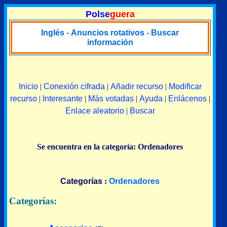
Polse
guera
Inglés
-
Anuncios rotativos
-
Buscar
información
Inicio
|
Conexión cifrada
|
Añadir recurso
|
Modificar
recurso
|
Interesante
|
Más votadas
|
Ayuda
|
Enlácenos
|
Enlace aleatorio
|
Buscar
Se encuentra en la categoría: Ordenadores
Categorías
:
Ordenadores
Categorías: