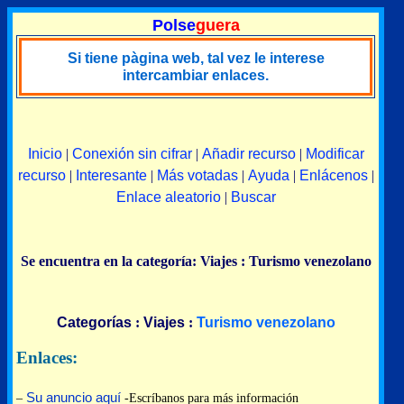
Polse
guera
Si tiene pàgina web, tal vez le interese
intercambiar enlaces.
Inicio
|
Conexión sin cifrar
|
Añadir recurso
|
Modificar
recurso
|
Interesante
|
Más votadas
|
Ayuda
|
Enlácenos
|
Enlace aleatorio
|
Buscar
Se encuentra en la categoría: Viajes : Turismo venezolano
Categorías
:
Viajes
:
Turismo venezolano
Enlaces:
Su anuncio aquí
–
-Escríbanos para más información