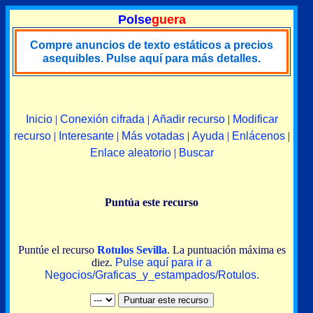
Polse
guera
Compre anuncios de texto estáticos a precios
asequibles. Pulse aquí para más detalles.
Inicio
|
Conexión cifrada
|
Añadir recurso
|
Modificar
recurso
|
Interesante
|
Más votadas
|
Ayuda
|
Enlácenos
|
Enlace aleatorio
|
Buscar
Puntúa este recurso
Puntúe el recurso
Rotulos Sevilla
. La puntuación máxima es
diez.
Pulse aquí para ir a
Negocios/Graficas_y_estampados/Rotulos.