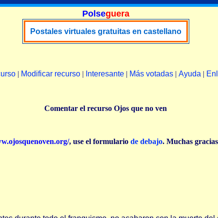
Polse
guera
Postales virtuales gratuitas en castellano
curso
|
Modificar recurso
|
Interesante
|
Más votadas
|
Ayuda
|
En
Comentar el recurso Ojos que no ven
ww.ojosquenoven.org/
, use el formulario
de debajo
. Muchas gracia