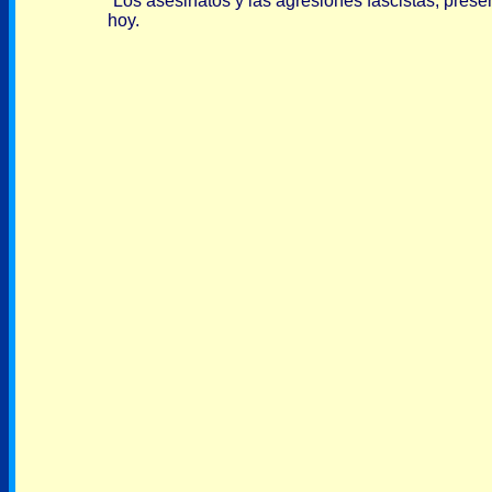
Los asesinatos y las agresiones fascistas, pres
hoy.