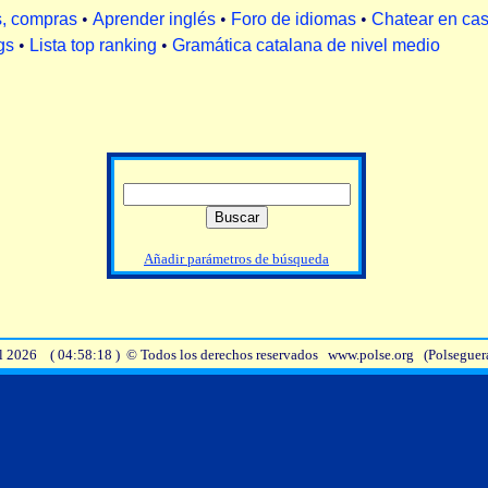
s, compras
•
Aprender inglés
•
Foro de idiomas
•
Chatear en cas
gs
•
Lista top ranking
•
Gramática catalana de nivel medio
Añadir parámetros de búsqueda
el 2026 ( 04:58:18 ) © Todos los derechos reservados www.polse.org (Polsegue