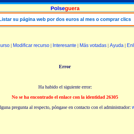
Polse
guera
Listar su página web por dos euros al mes o comprar clics
curso
|
Modificar recurso
|
Interesante
|
Más votadas
|
Ayuda
|
En
Error
Ha habido el siguiente error:
No se ha encontrado el enlace con la identidad 26305
e alguna pregunta al respecto, póngase en contacto con el administrador: