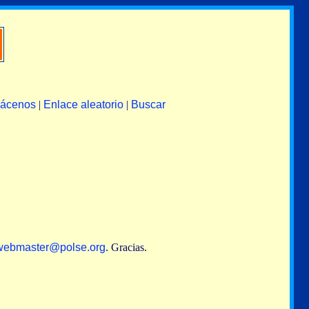
lácenos
|
Enlace aleatorio
|
Buscar
webmaster@polse.org
. Gracias.