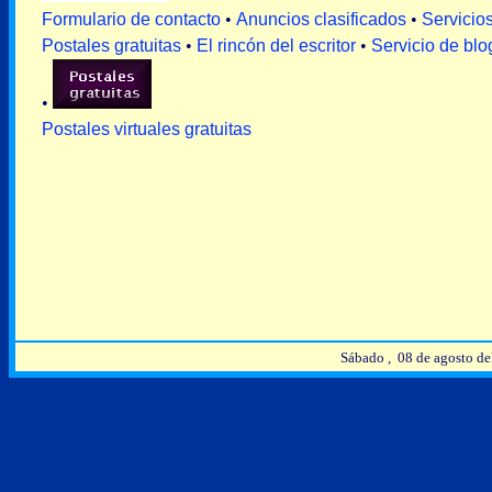
Formulario de contacto
•
Anuncios clasificados
•
Servicio
Postales gratuitas
•
El rincón del escritor
•
Servicio de blo
•
Postales virtuales gratuitas
Sábado , 08 de agosto d