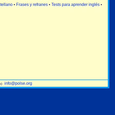
tellano
•
Frases y refranes
•
Tests para aprender inglés
•
info@polse.org
ra)