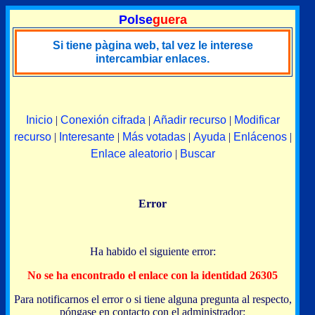
Polse
guera
Si tiene pàgina web, tal vez le interese
intercambiar enlaces.
Inicio
|
Conexión cifrada
|
Añadir recurso
|
Modificar
recurso
|
Interesante
|
Más votadas
|
Ayuda
|
Enlácenos
|
Enlace aleatorio
|
Buscar
Error
Ha habido el siguiente error:
No se ha encontrado el enlace con la identidad 26305
Para notificarnos el error o si tiene alguna pregunta al respecto,
póngase en contacto con el administrador: