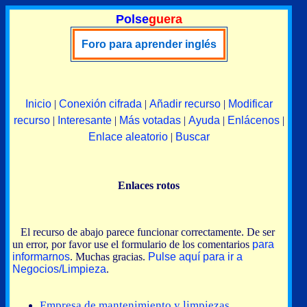
Polse
guera
Foro para aprender inglés
Inicio
|
Conexión cifrada
|
Añadir recurso
|
Modificar
recurso
|
Interesante
|
Más votadas
|
Ayuda
|
Enlácenos
|
Enlace aleatorio
|
Buscar
Enlaces rotos
El recurso de abajo parece funcionar correctamente. De ser
un error, por favor use el formulario de los comentarios
para
informarnos
. Muchas gracias.
Pulse aquí para ir a
Negocios/Limpieza
.
Empresa de mantenimiento y limpiezas