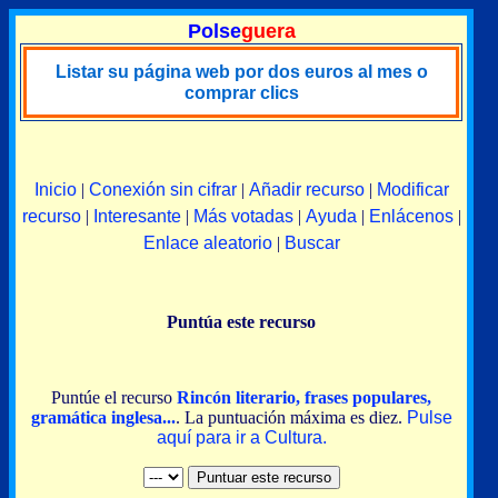
Polse
guera
Listar su página web por dos euros al mes o
comprar clics
Inicio
|
Conexión sin cifrar
|
Añadir recurso
|
Modificar
recurso
|
Interesante
|
Más votadas
|
Ayuda
|
Enlácenos
|
Enlace aleatorio
|
Buscar
Puntúa este recurso
Puntúe el recurso
Rincón literario, frases populares,
gramática inglesa...
. La puntuación máxima es diez.
Pulse
aquí para ir a Cultura.