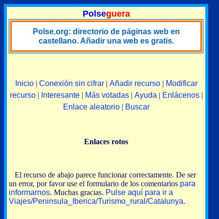
Polse
guera
Polse.org: directorio de páginas web en
castellano. Añadir una web es gratis.
Inicio
|
Conexión sin cifrar
|
Añadir recurso
|
Modificar
recurso
|
Interesante
|
Más votadas
|
Ayuda
|
Enlácenos
|
Enlace aleatorio
|
Buscar
Enlaces rotos
El recurso de abajo parece funcionar correctamente. De ser
un error, por favor use el formulario de los comentarios
para
informarnos
. Muchas gracias.
Pulse aquí para ir a
Viajes/Peninsula_Iberica/Turismo_rural/Catalunya
.