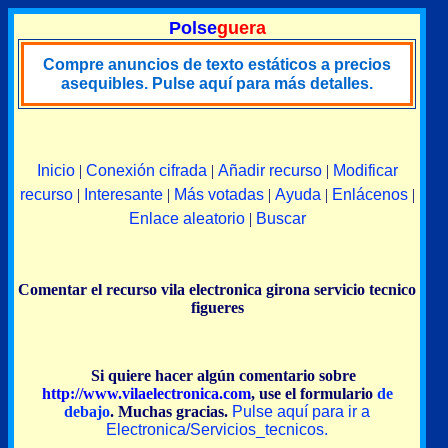
Polse
guera
Compre anuncios de texto estáticos a precios
asequibles. Pulse aquí para más detalles.
Inicio
|
Conexión cifrada
|
Añadir recurso
|
Modificar
recurso
|
Interesante
|
Más votadas
|
Ayuda
|
Enlácenos
|
Enlace aleatorio
|
Buscar
Comentar el recurso vila electronica girona servicio tecnico
figueres
Si quiere hacer algún comentario sobre
http://www.vilaelectronica.com
, use el formulario
de
debajo
. Muchas gracias.
Pulse aquí para ir a
Electronica/Servicios_tecnicos.